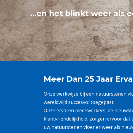
…en het blinkt weer als e
Meer Dan 25 Jaar Erva
Onze werkwijze bij een natuurstenen v
wereldwijd succesvol toegepast.
Onze ervaren medewerkers, de nieuwst
klantvriendelijkheid, zorgen ervoor dat u
uw natuurstenen vloer er weer als nieuw 