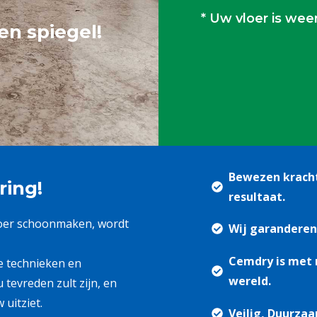
* Uw vloer is wee
en spiegel!
Bewezen kracht
ring!
resultaat.
loer schoonmaken, wordt
Wij garanderen
Cemdry is met r
e technieken en
wereld.
 tevreden zult zijn, en
uitziet.
Veilig, Duurza