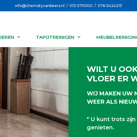
info@chemdryvanbeers.nl / 013-5710100 / 076-5424213
OEREN
TAPIJTREINIGEN
MEUBELREINIGIN
WILT U OO
VLOER ER W
WIJ MAKEN UW 
WEER ALS NIEUW
* U kunt trots zij
genieten.