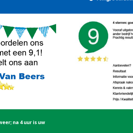
eer; na 4 uur is uw