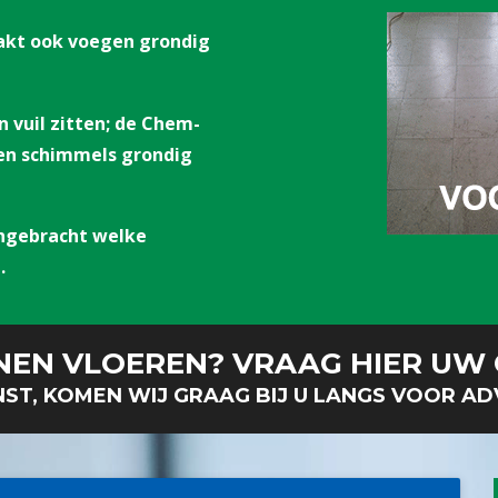
aakt ook voegen grondig
n vuil zitten; de Chem-
en schimmels grondig
angebracht welke
.
NEN VLOEREN
? VRAAG HIER UW 
ST, KOMEN WIJ GRAAG BIJ U LANGS VOOR AD